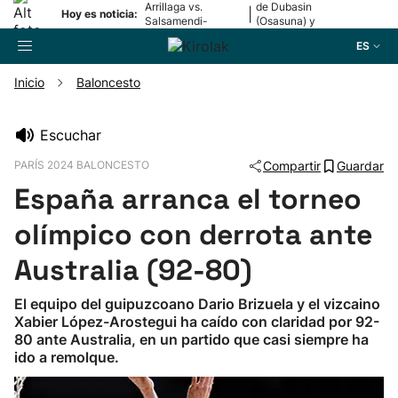
Arrillaga vs.
de Dubasin
|
Hoy es noticia:
Salsamendi-
(Osasuna) y
Bergara y Erasun
Valentini
ES
vs. Gaminde
(Alavés)
Inicio
Baloncesto
Buscador
Escuchar
PARÍS 2024 BALONCESTO
Compartir
Guardar
Fútbol
España arranca el torneo
Pelota
olímpico con derrota ante
Australia (92-80)
Remo
El equipo del guipuzcoano Dario Brizuela y el vizcaino
Xabier López-Arostegui ha caído con claridad por 92-
Baloncesto
80 ante Australia, en un partido que casi siempre ha
ido a remolque.
Ciclismo