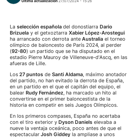
Última actualización
27/07/2024 - 15:26
La
selección española
del donostiarra
Dario
Brizuela
y el getxoztarra
Xabier López-Arostegui
ha arrancado con derrota ante
Australia
el torneo
olímpico de baloncesto de París 2024, al perder
(
92-80
) un partido que se ha disputado en el
estadio Pierre Mauroy de Villeneuve-d'Ascq, en las
afueras de Lille.
Los
27 puntos
de
Santi Aldama
, máximo anotador
del partido, no han evitado la derrota de España,
en un partido en el que el capitán del equipo, el
balear
Rudy Fernández
, ha marcado un hito al
convertirse en el primer baloncestista de la
historia en competir en seis Juegos Olímpicos.
En los primeros compases, España no acertaba
con el tiro exterior y
Dyson Daniels
elevaba a
nueve la ventaja oceánica, poco antes de que el
espectacular
Josh Giddey
la ampliase a unos