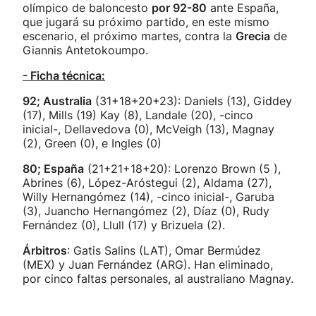
olímpico de baloncesto
por 92-80
ante España,
que jugará su próximo partido, en este mismo
escenario, el próximo martes, contra la
Grecia
de
Giannis Antetokoumpo.
- Ficha técnica:
92; Australia
(31+18+20+23): Daniels (13), Giddey
(17), Mills (19) Kay (8), Landale (20), -cinco
inicial-, Dellavedova (0), McVeigh (13), Magnay
(2), Green (0), e Ingles (0)
80; España
(21+21+18+20): Lorenzo Brown (5 ),
Abrines (6), López-Aróstegui (2), Aldama (27),
Willy Hernangómez (14), -cinco inicial-, Garuba
(3), Juancho Hernangómez (2), Díaz (0), Rudy
Fernández (0), Llull (17) y Brizuela (2).
Árbitros
: Gatis Salins (LAT), Omar Bermúdez
(MEX) y Juan Fernández (ARG). Han eliminado,
por cinco faltas personales, al australiano Magnay.