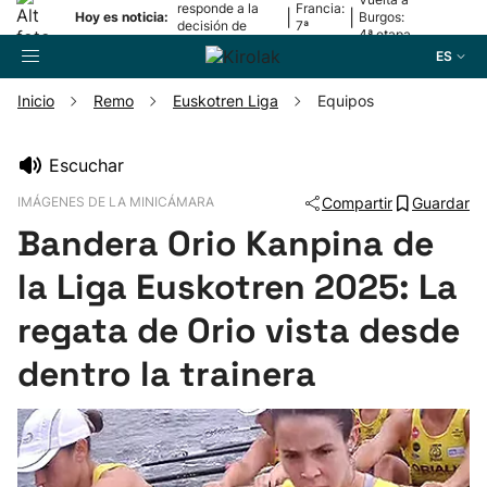
responde a la
Francia:
|
|
Hoy es noticia:
Burgos:
decisión de
7ª
4ª etapa
Oriamendi
etapa
ES
Inicio
Remo
Euskotren Liga
Equipos
Buscador
Escuchar
IMÁGENES DE LA MINICÁMARA
Compartir
Guardar
Fútbol
Bandera Orio Kanpina de
Pelota
la Liga Euskotren 2025: La
regata de Orio vista desde
Remo
dentro la trainera
Baloncesto
Ciclismo