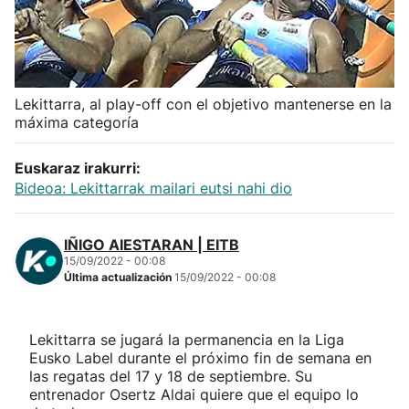
Herri-kirolak
Balonmano
Lekittarra, al play-off con el objetivo mantenerse en la
máxima categoría
Kirolak 360
Euskaraz irakurri:
Atletismo
Bideoa: Lekittarrak mailari eutsi nahi dio
Carreras de montaña
IÑIGO AIESTARAN | EITB
15/09/2022 - 00:08
Más deportes
Última actualización
15/09/2022 - 00:08
"Helmuga"
Lekittarra se jugará la permanencia en la Liga
Eusko Label durante el próximo fin de semana en
las regatas del 17 y 18 de septiembre. Su
entrenador Osertz Aldai quiere que el equipo lo