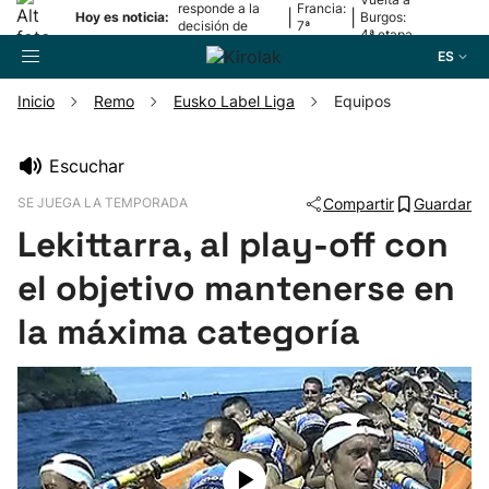
responde a la
Francia:
|
|
Hoy es noticia:
Burgos:
decisión de
7ª
4ª etapa
Oriamendi
etapa
ES
Inicio
Remo
Eusko Label Liga
Equipos
Buscador
Escuchar
SE JUEGA LA TEMPORADA
Compartir
Guardar
Fútbol
Lekittarra, al play-off con
Pelota
el objetivo mantenerse en
la máxima categoría
Remo
Baloncesto
Ciclismo