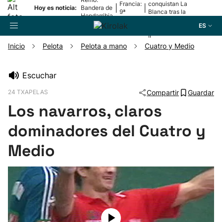
Francia:
conquistan La
|
|
Hoy es noticia:
Bandera de
9ª
Blanca tras la
Hondarribia
etapa
lesión de
ES
Mariezkurrena
II
Inicio
Pelota
Pelota a mano
Cuatro y Medio
Buscador
Escuchar
24 TXAPELAS
Compartir
Guardar
Fútbol
Los navarros, claros
Pelota
dominadores del Cuatro y
Medio
Remo
Baloncesto
Ciclismo