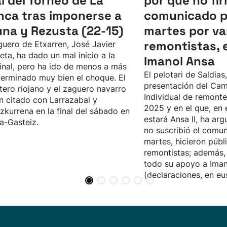
al del Torneo de La
por qué no fir
nca tras imponerse a
comunicado p
una y Rezusta (22-15)
martes por va
remontistas, 
guero de Etxarren, José Javier
eta, ha dado un mal inicio a la
Imanol Ansa
inal, pero ha ido de menos a más
El pelotari de Saldias,
terminado muy bien el choque. El
presentación del Ca
tero riojano y el zaguero navarro
Individual de remont
n citado con Larrazabal y
2025 y en el que, en 
zkurrena en la final del sábado en
estará Ansa II, ha a
ia-Gasteiz.
no suscribió el comun
martes, hicieron públ
remontistas; además,
todo su apoyo a Ima
(declaraciones, en eu