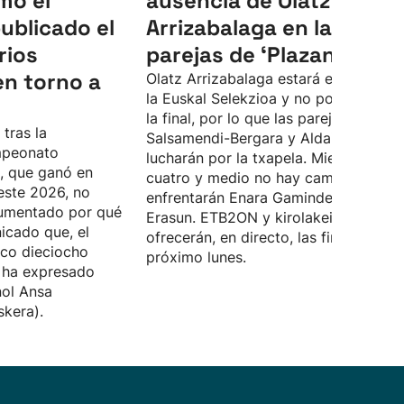
mó el
ausencia de Olatz
ublicado el
Arrizabalaga en la final 
rios
parejas de ‘Plazandreak'
en torno a
Olatz Arrizabalaga estará en Chile co
la Euskal Selekzioa y no podrá disput
la final, por lo que las parejas
 tras la
Salsamendi-Bergara y Aldai-Arrillaga
mpeonato
lucharán por la txapela. Mientras, en e
e, que ganó en
cuatro y medio no hay cambios, se
este 2026, no
enfrentarán Enara Gaminde e Itxaso
rgumentado por qué
Erasun. ETB2ON y kirolakeitb.eus
icado que, el
ofrecerán, en directo, las finales el
ico dieciocho
próximo lunes.
 ha expresado
nol Ansa
skera).