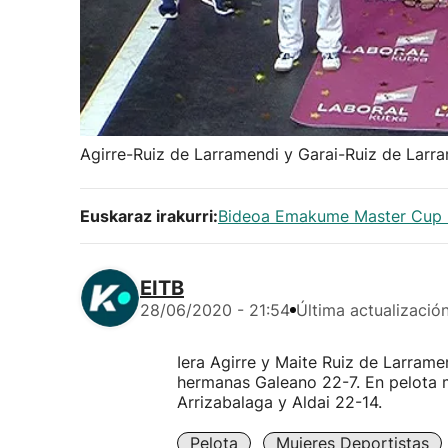
Agirre-Ruiz de Larramendi y Garai-Ruiz de Lar
Euskaraz irakurri:
Bideoa Emakume Master Cup 20
EITB
28/06/2020 - 21:54
Última actualizació
Iera Agirre y Maite Ruiz de Larrame
hermanas Galeano 22-7. En pelota m
Arrizabalaga y Aldai 22-14.
Pelota
Mujeres Deportistas