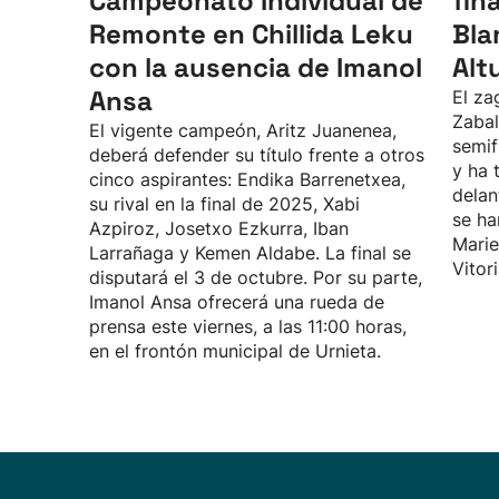
Campeonato Individual de
fin
Remonte en Chillida Leku
Bla
con la ausencia de Imanol
Alt
Ansa
El za
Zabal
El vigente campeón, Aritz Juanenea,
semif
deberá defender su título frente a otros
y ha 
cinco aspirantes: Endika Barrenetxea,
delan
su rival en la final de 2025, Xabi
se ha
Azpiroz, Josetxo Ezkurra, Iban
Marie
Larrañaga y Kemen Aldabe. La final se
Vitor
disputará el 3 de octubre. Por su parte,
Imanol Ansa ofrecerá una rueda de
prensa este viernes, a las 11:00 horas,
en el frontón municipal de Urnieta.