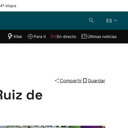
 4ª etapa
ES
"Helmuga"
Klisk
Para ti
En directo
Últimas noticias
Klisk
En directo
s
Para ti
Lo último
Compartir
Guardar
Ruiz de