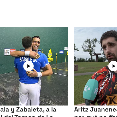
ala y Zabaleta, a la
Aritz Juanene