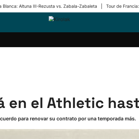
|
 Blanca: Altuna III-Rezusta vs. Zabala-Zabaleta
Tour de Francia
ri-
Balonmano
Kirolak
Atletismo
Carreras
Más
olak
360
de
deporte
Equipos
montaña
kolaritza
Competiciones
En
ri-
directo
otzea
Vídeos
ol Herri
por
atira
deporte
á en el Athletic has
n acuerdo para renovar su contrato por una temporada más.