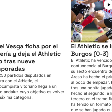
el Vesga ficha por el
El Athletic se
ería y deja el Athletic
Burgos (0-3)
b tras nueve
El Athletic ha vencid
contundencia al Burgo
mporadas
su sexto encuentro d
50 partidos disputados en
Areso ha hecho el pri
ra con el Athletic, el
al poco de empezar. 
ocampista vitoriano llega a un
tras una bonita jugad
o andaluz cuyo objetivo es volver
hecho el segundo, e I
máxima categoría.
tercero en el tramo fi
ha tenido un formato 
que se han jugado cu