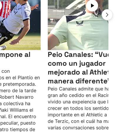
 impone al
Peio Canales: “Vuelvo
como un jugador
mejorado al Athletic, de
o con
s en el Plantío en
manera diferente”
e pretemporada.
Peio Canales admite que ha pasado 
mero de la tarde
gran año cedido en el Racing, donde 
Robert Navarro
vivido una expeiencia que le ha hech
a colectiva ha
crecer en todos los sentidos. Quiere 
ñaki Williams el
importante en el Athletic a las órdene
nal. El encuentro
de Terzic, con el cuál ha mantenido
peculiar, puesto
varias convrsaciones sobre lo que d
atro tiempos de