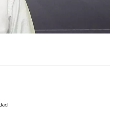
'
idad