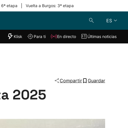
|
: 6ª etapa
Vuelta a Burgos: 3ª etapa
ES
"Helmuga"
Klisk
Para ti
En directo
Últimas noticias
Klisk
En directo
s
Para ti
Lo último
Compartir
Guardar
ta 2025