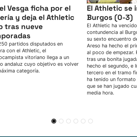
el Vesga ficha por el
El Athletic se
ería y deja el Athletic
Burgos (0-3)
b tras nueve
El Athletic ha vencid
contundencia al Burgo
mporadas
su sexto encuentro d
50 partidos disputados en
Areso ha hecho el pri
ra con el Athletic, el
al poco de empezar. 
ocampista vitoriano llega a un
tras una bonita jugad
o andaluz cuyo objetivo es volver
hecho el segundo, e I
máxima categoría.
tercero en el tramo fi
ha tenido un formato 
que se han jugado cu
media hora.