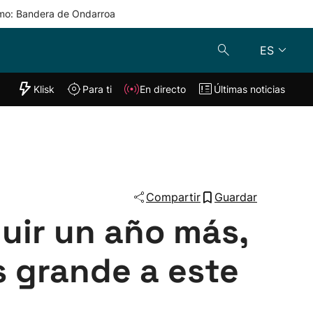
mo: Bandera de Ondarroa
ES
"Helmuga"
Klisk
Para ti
En directo
Últimas noticias
Klisk
En directo
s
Para ti
Lo último
Compartir
Guardar
guir un año más,
s grande a este