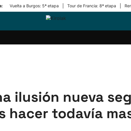
|
|
a:
Vuelta a Burgos: 5ª etapa
Tour de Francia: 8ª etapa
Re
ri-
Balonmano
Kirolak
Atletismo
Carreras
Más
olak
360
de
deporte
Equipos
montaña
kolaritza
Competiciones
En
ri-
directo
otzea
Vídeos
ol Herri
por
atira
deporte
na ilusión nueva se
s hacer todavía ma