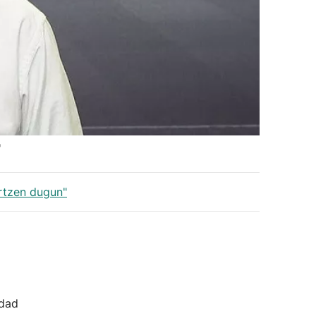
'
ortzen dugun"
idad