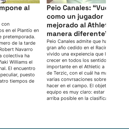
 impone al
Peio Canales: “Vuelvo
como un jugador
mejorado al Athletic, de
o con
s en el Plantío en
manera diferente”
e pretemporada.
Peio Canales admite que ha pasado 
mero de la tarde
gran año cedido en el Racing, donde 
Robert Navarro
vivido una expeiencia que le ha hech
a colectiva ha
crecer en todos los sentidos. Quiere 
ñaki Williams el
importante en el Athletic a las órdene
nal. El encuentro
de Terzic, con el cuál ha mantenido
peculiar, puesto
varias convrsaciones sobre lo que d
atro tiempos de
hacer en el campo. El objetivo del
equipo es muy claro: estar lo más
arriba posible en la clasificación.