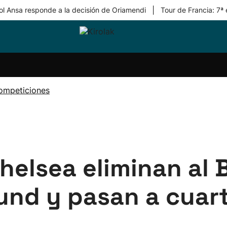
|
ol Ansa responde a la decisión de Oriamendi
Tour de Francia: 7ª
ri-
Balonmano
Kirolak
Atletismo
Carreras
Más
olak
360
de
deporte
Equipos
montaña
kolaritza
Competiciones
En
ompeticiones
ri-
directo
otzea
Vídeos
ol Herri
por
atira
deporte
Chelsea eliminan al B
nd y pasan a cuart