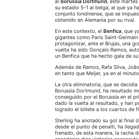
al
Borussia Dortmund
, este martes
su estadio 5-1 al belga, al que ya h
conjunto londinense, que se impues
obtenido en Alemania por su rival.
En este contexto, el
Benfica
, que y
gigantes como París Saint-Germain o
protagonizar, ante el Brujas, una g
vuelta ha sido Gonçalo Ramos, autor
un Benfica que ha hecho gala de su
Además de Ramos, Rafa Silva, João
en tanto que Meijer, ya en el minuto
La otra eliminatoria, que se decidí
Borussia Dortmund, ha resultado m
conseguido por el Borussia en el pr
dado la vuelta al resultado, y han p
logrado el billete a los cuartos de fi
Sterling ha anotado su gol al final 
desde el punto de penalti, ha llega
frenado, de esta manera, la racha 