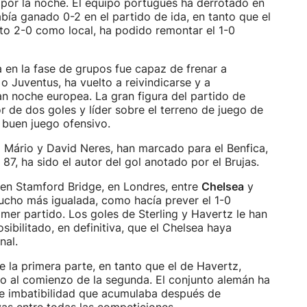
 por la noche. El equipo portugués ha derrotado en
abía ganado 0-2 en el partido de ida, en tanto que el
to 2-0 como local, ha podido remontar el 1-0
a en la fase de grupos fue capaz de frenar a
 Juventus, ha vuelto a reivindicarse y a
ran noche europea. La gran figura del partido de
 de dos goles y líder sobre el terreno de juego de
 buen juego ofensivo.
 Mário y David Neres, han marcado para el Benfica,
 87, ha sido el autor del gol anotado por el Brujas.
a en Stamford Bridge, en Londres, entre
Chelsea
y
ucho más igualada, como hacía prever el 1-0
imer partido. Los goles de Sterling y Havertz le han
osibilitado, en definitiva, que el Chelsea haya
nal.
de la primera parte, en tanto que el de Havertz,
do al comienzo de la segunda. El conjunto alemán ha
de imbatibilidad que acumulaba después de