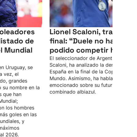
goleadores
Lionel Scaloni, tras la
listado de
final: “Duele no haber
l Mundial
podido competir hoy”
El seleccionador de Argentina, Lionel
Scaloni, ha analizado la derrota ante
en Uruguay, se
España en la final de la Copa del
a vez, el
Mundo. Asimismo, ha hablado
do, grandes
emocionado sobre su futuro en el
o su nombre en la
combinado albiazul.
as que han
Mundial;
on los hombres
ás goles en las
undiales, y
 máximos
al 2026.