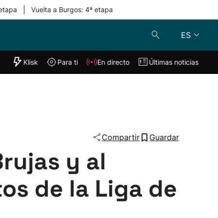
|
 etapa
Vuelta a Burgos: 4ª etapa
ES
"Helmuga"
Klisk
Para ti
En directo
Últimas noticias
Klisk
En directo
s
Para ti
Lo último
Compartir
Guardar
rujas y al
os de la Liga de