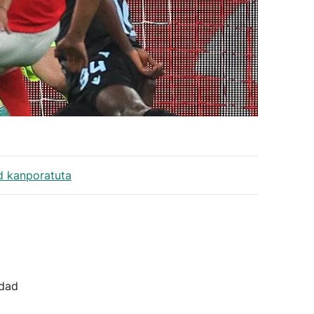
nd kanporatuta
idad