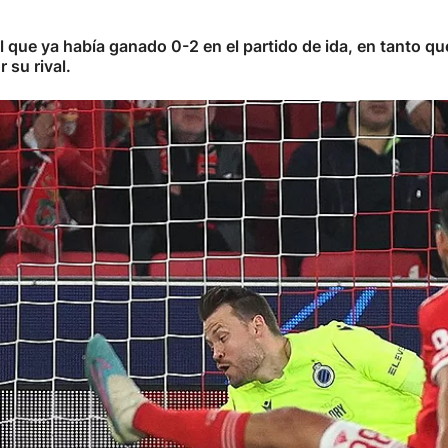
al que ya había ganado 0-2 en el partido de ida, en tanto q
 su rival.