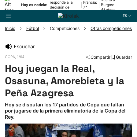
responde a la
Francia:
|
|
Hoy es noticia:
Burgos:
decisión de
7ª
4ª etapa
Oriamendi
etapa
ES
Inicio
Fútbol
Competiciones
Otras competiciones
Buscador
Escuchar
COPA, 1/64
Compartir
Guardar
Fútbol
Hoy juegan la Real,
Pelota
Osasuna, Amorebieta y la
Peña Azagresa
Remo
Hoy se disputan los 17 partidos de Copa que faltan
por jugarse de la primera eliminatoria de la Copa del
Baloncesto
Rey.
Ciclismo