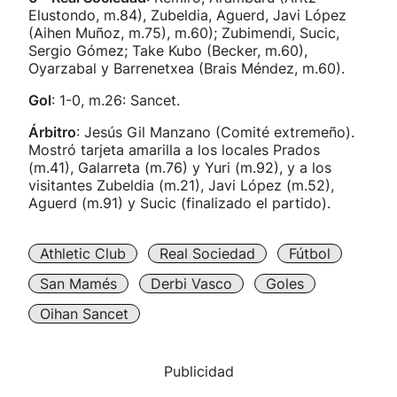
Elustondo, m.84), Zubeldia, Aguerd, Javi López
(Aihen Muñoz, m.75), m.60); Zubimendi, Sucic,
Sergio Gómez; Take Kubo (Becker, m.60),
Oyarzabal y Barrenetxea (Brais Méndez, m.60).
Gol
: 1-0, m.26: Sancet.
Árbitro
: Jesús Gil Manzano (Comité extremeño).
Mostró tarjeta amarilla a los locales Prados
(m.41), Galarreta (m.76) y Yuri (m.92), y a los
visitantes Zubeldia (m.21), Javi López (m.52),
Aguerd (m.91) y Sucic (finalizado el partido).
Athletic Club
Real Sociedad
Fútbol
San Mamés
Derbi Vasco
Goles
Oihan Sancet
Publicidad