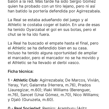
balón a la red. Más tarde ha sido Sergio Gómez
quien ha probado con un tiro lejano, pero ni así
han batido la portería defendida por Agirrezabala.
La Real se estaba adueñando del juego y al
Athletic le costaba coger el balón. En una de esas
ha tenido Oyarzabal el gol en sus botas, pero el
chut se le ha ido fuera.
La Real ha buscado el empate hasta el final, pero
el Athletic se ha defendido bien en su casa.
Incluso ha tenido alguna oportunidad de ampliar
el marcador, pero el marcador no se ha movido y
el Athletic se ha llevado el derbi vasco.
Ficha técnica:
1 - Athletic Club
: Agirrezabala; De Marcos, Vivián,
Yeray, Yuri; Galarreta (Herrera, m.76), Prados
(Jauregizar, m.60); Iñaki Williams (Berenguer,
m.76), Sancet (Unai Gómez, m.70), Nico Williams;
y Djaló (Guruzeta, m.60).
0 - Real Sociedad
: Remiro; Aramburu (Aritz