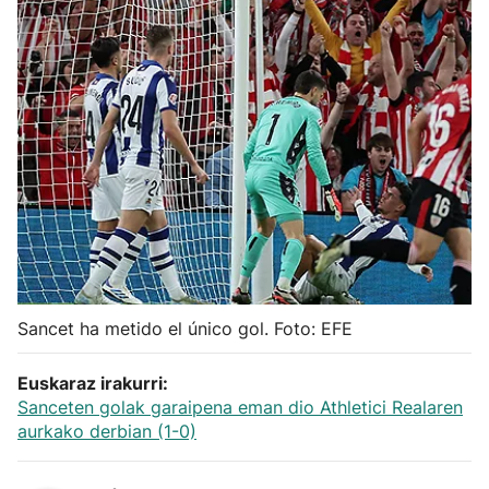
Herri-kirolak
Balonmano
Kirolak 360
Atletismo
Carreras de montaña
Sancet ha metido el único gol. Foto: EFE
Más deportes
Euskaraz irakurri:
"Helmuga"
Sanceten golak garaipena eman dio Athletici Realaren
aurkako derbian (1-0)