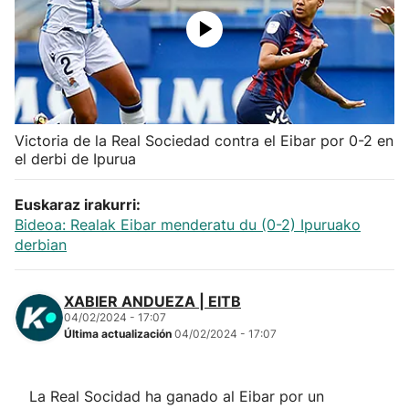
Herri-kirolak
Balonmano
Kirolak 360
Victoria de la Real Sociedad contra el Eibar por 0-2 en
el derbi de Ipurua
Atletismo
Euskaraz irakurri:
Bideoa: Realak Eibar menderatu du (0-2) Ipuruako
Carreras de montaña
derbian
Más deportes
XABIER ANDUEZA | EITB
04/02/2024 - 17:07
"Helmuga"
Última actualización
04/02/2024 - 17:07
La Real Socidad ha ganado al Eibar por un