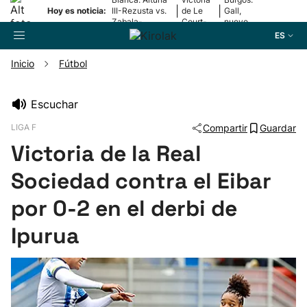
|
|
Hoy es noticia:
III-Rezusta vs.
de Le
Gall,
Zabala-
Court-
nuevo
Zabaleta
Pienaar
líder
ES
Inicio
Fútbol
Buscador
Escuchar
LIGA F
Compartir
Guardar
Fútbol
Victoria de la Real
Pelota
Sociedad contra el Eibar
por 0-2 en el derbi de
Remo
Ipurua
Baloncesto
Ciclismo