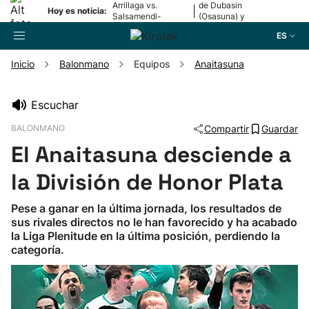
Arrillaga vs.
de Dubasin
|
Hoy es noticia:
Salsamendi-
(Osasuna) y
Bergara y Erasun
Valentini
ES
vs. Gaminde
(Alavés)
Inicio
Balonmano
Equipos
Anaitasuna
Buscador
Escuchar
BALONMANO
Compartir
Guardar
Fútbol
El Anaitasuna desciende a
Pelota
la División de Honor Plata
Pese a ganar en la última jornada, los resultados de
Remo
sus rivales directos no le han favorecido y ha acabado
la Liga Plenitude en la última posición, perdiendo la
categoría.
Baloncesto
Ciclismo