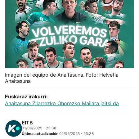
Herri-kirolak
Balonmano
Kirolak 360
Atletismo
Imagen del equipo de Anaitasuna. Foto: Helvetia
Carreras de montaña
Anaitasuna
Más deportes
Euskaraz irakurri:
Anaitasuna Zilarrezko Ohorezko Mailara jaitsi da
"Helmuga"
EITB
01/06/2025 - 23:38
Última actualización
01/06/2025 - 23:38