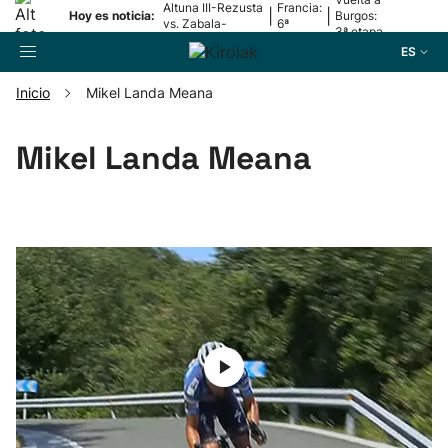
Altuna III-Rezusta
Francia:
|
|
Hoy es noticia:
Burgos:
vs. Zabala-
6ª
3ª etapa
Zabaleta
etapa
ES
Inicio
Mikel Landa Meana
Buscador
Mikel Landa Meana
Fútbol
Pelota
Remo
Baloncesto
Ciclismo