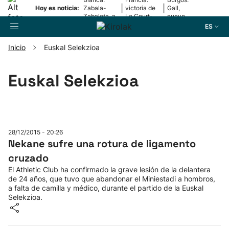
|
|
Hoy es noticia:
Zabala-
victoria de
Gall,
Zabaleta, a
Le Court-
nuevo
la final
Pienaar
líder
ES
Inicio
Euskal Selekzioa
Buscador
Euskal Selekzioa
Fútbol
Pelota
28/12/2015 - 20:26
Nekane sufre una rotura de ligamento
cruzado
Remo
El Athletic Club ha confirmado la grave lesión de la delantera
de 24 años, que tuvo que abandonar el Miniestadi a hombros,
Baloncesto
a falta de camilla y médico, durante el partido de la Euskal
Selekzioa.
Ciclismo