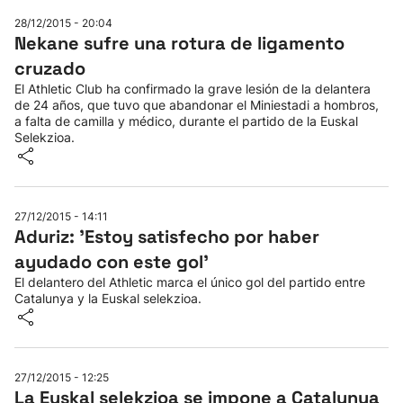
28/12/2015 - 20:04
Herri-kirolak
Nekane sufre una rotura de ligamento
cruzado
Balonmano
El Athletic Club ha confirmado la grave lesión de la delantera
de 24 años, que tuvo que abandonar el Miniestadi a hombros,
a falta de camilla y médico, durante el partido de la Euskal
Kirolak 360
Selekzioa.
Atletismo
27/12/2015 - 14:11
Carreras de montaña
Aduriz: 'Estoy satisfecho por haber
ayudado con este gol'
Más deportes
El delantero del Athletic marca el único gol del partido entre
Catalunya y la Euskal selekzioa.
"Helmuga"
27/12/2015 - 12:25
La Euskal selekzioa se impone a Catalunya