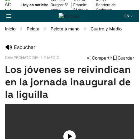
|
|
Hoy es noticia:
Burgos: 5ª
Francia:
Bandera de
etapa
8ª etapa
Ondarroa
ES
Inicio
Pelota
Pelota a mano
Cuatro y Medio
Buscador
Escuchar
CAMPEONATO DEL 4 Y MEDIO
Compartir
Guardar
Fútbol
Los jóvenes se reivindican
Pelota
en la jornada inaugural de
la liguilla
Remo
Baloncesto
Ciclismo