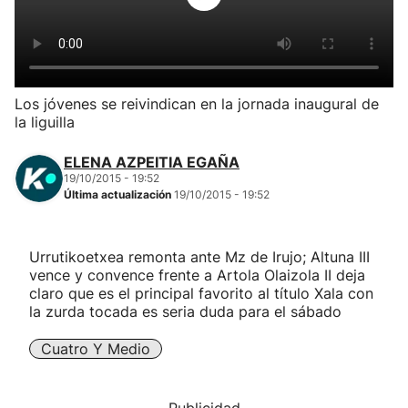
Herri-kirolak
Balonmano
Los jóvenes se reivindican en la jornada inaugural de
la liguilla
Kirolak 360
ELENA AZPEITIA EGAÑA
Atletismo
19/10/2015 - 19:52
Última actualización
19/10/2015 - 19:52
Carreras de montaña
Urrutikoetxea remonta ante Mz de Irujo; Altuna III
vence y convence frente a Artola Olaizola II deja
Más deportes
claro que es el principal favorito al título Xala con
la zurda tocada es seria duda para el sábado
"Helmuga"
Cuatro Y Medio