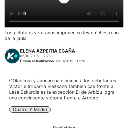
Herri-kirolak
Balonmano
Los pelotaris veteranos imponen su ley en el estreno
de la jaula
Kirolak 360
ELENA AZPEITIA EGAÑA
Atletismo
05/10/2015 - 17:28
Última actualización
05/10/2015 - 17:28
Carreras de montaña
OOlaetxea y Jaunarena eliminan a los debutantes
Victor e Irribarria Elezkano tambien cae frente a
Más deportes
Lasa Ezkurdia es la excepción.El de Arbizu logra
una convincente victoria frente a Arretxe
"Helmuga"
Cuatro Y Medio