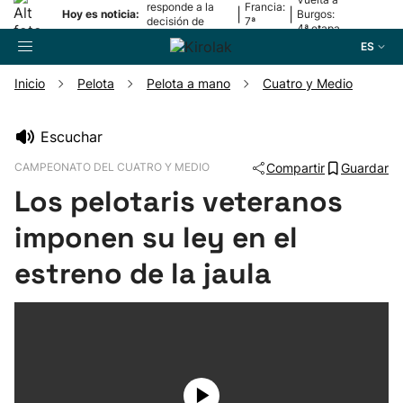
responde a la
Francia:
|
|
Hoy es noticia:
Burgos:
decisión de
7ª
4ª etapa
Oriamendi
etapa
ES
Inicio
Pelota
Pelota a mano
Cuatro y Medio
Buscador
Escuchar
CAMPEONATO DEL CUATRO Y MEDIO
Compartir
Guardar
Fútbol
Los pelotaris veteranos
Pelota
imponen su ley en el
estreno de la jaula
Remo
Baloncesto
Ciclismo