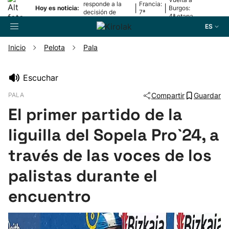
responde a la
Francia:
|
|
Hoy es noticia:
Burgos:
decisión de
7ª
4ª etapa
Oriamendi
etapa
ES
Inicio
Pelota
Pala
Buscador
Escuchar
PALA
Compartir
Guardar
Fútbol
El primer partido de la
Pelota
liguilla del Sopela Pro`24, a
través de las voces de los
Remo
palistas durante el
Baloncesto
encuentro
Ciclismo