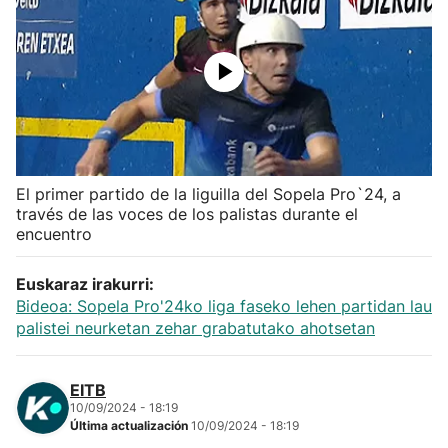
Herri-kirolak
Balonmano
Kirolak 360
El primer partido de la liguilla del Sopela Pro`24, a
Atletismo
través de las voces de los palistas durante el
encuentro
Carreras de montaña
Euskaraz irakurri:
Más deportes
Bideoa: Sopela Pro'24ko liga faseko lehen partidan lau
palistei neurketan zehar grabatutako ahotsetan
"Helmuga"
EITB
10/09/2024 - 18:19
Última actualización
10/09/2024 - 18:19