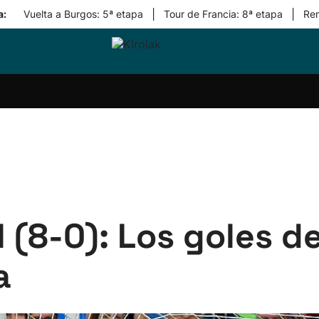
|
|
a:
Vuelta a Burgos: 5ª etapa
Tour de Francia: 8ª etapa
Re
ri-
Balonmano
Kirolak
Atletismo
Carreras
Más
olak
360
de
deporte
Equipos
montaña
kolaritza
Competiciones
En
ri-
directo
otzea
Vídeos
ol Herri
por
atira
deporte
 (8-0): Los goles de 
a