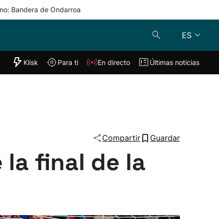
mo: Bandera de Ondarroa
ES
"Helmuga"
Klisk
Para ti
En directo
Últimas noticias
Klisk
En directo
s
Para ti
Lo último
Compartir
Guardar
la final de la