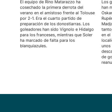
El equipo de Rino Matarazzo ha
Los g
cosechado la primera derrota del
han m
verano en el amistoso frente al Tolouse
Oskar
por 2-1. Era el cuarto partido de
Rupé
preparación de los donostiarras. Los
Madjo
goleadores han sido Vignolo e Hidalgo
tanto
para los franceses, mientras que Soler
en el
ha marcado de falta para los
local
blanquiazules.
unos 
desca
de go
reanu