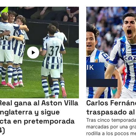
Real gana al Aston Villa
Carlos Fernán
Inglaterra y sigue
traspasado al
icta en pretemporada
Tras cinco temporada
marcadas por una gra
4)
rodilla a los pocos m