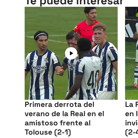
Te puede interesar
Primera derrota del
La 
verano de la Real en el
en 
amistoso frente al
inv
Tolouse (2-1)
(2-