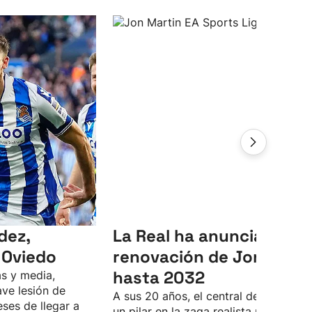
dez,
La Real ha anunciado la
 Oviedo
renovación de Jon Mart
hasta 2032
s y media,
ve lesión de
A sus 20 años, el central de Lasarte 
eses de llegar a
un pilar en la zaga realista para Rino