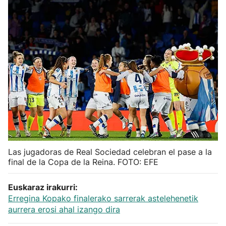
Herri-kirolak
Balonmano
Kirolak 360
Atletismo
Carreras de montaña
Las jugadoras de Real Sociedad celebran el pase a la
Más deportes
final de la Copa de la Reina. FOTO: EFE
"Helmuga"
Euskaraz irakurri:
Erregina Kopako finalerako sarrerak astelehenetik
aurrera erosi ahal izango dira