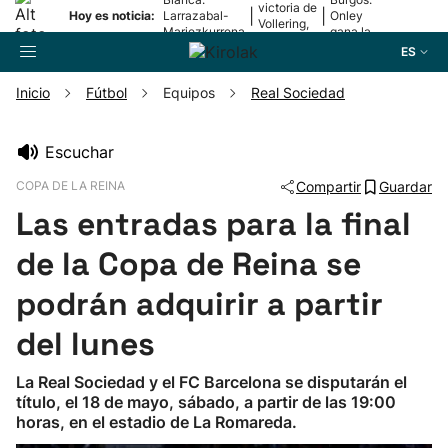
victoria de
|
|
Hoy es noticia:
Larrazabal-
Onley
Vollering,
Mariezkurrena
gana la
en la 5ª
II, a la final
2ª etapa
ES
etapa
Inicio
Fútbol
Equipos
Real Sociedad
Buscador
Escuchar
COPA DE LA REINA
Compartir
Guardar
Fútbol
Las entradas para la final
Pelota
de la Copa de Reina se
podrán adquirir a partir
Remo
del lunes
Baloncesto
La Real Sociedad y el FC Barcelona se disputarán el
título, el 18 de mayo, sábado, a partir de las 19:00
Ciclismo
horas, en el estadio de La Romareda.