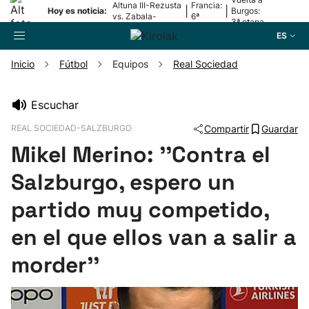
Altuna III-Rezusta
Francia:
|
|
Hoy es noticia:
Burgos:
vs. Zabala-
6ª
3ª etapa
Zabaleta
etapa
ES
Inicio
Fútbol
Equipos
Real Sociedad
Buscador
Escuchar
REAL SOCIEDAD-SALZBURGO
Compartir
Guardar
Fútbol
Mikel Merino: ''Contra el
Pelota
Salzburgo, espero un
partido muy competido,
Remo
en el que ellos van a salir a
Baloncesto
morder''
Ciclismo