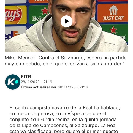
Herri-kirolak
Balonmano
Kirolak 360
Mikel Merino: ''Contra el Salzburgo, espero un partido
Atletismo
muy competido, en el que ellos van a salir a morder''
Carreras de montaña
EITB
28/11/2023 - 21:16
Última actualización
28/11/2023 - 21:16
Más deportes
"Helmuga"
El centrocampista navarro de la Real ha hablado,
en rueda de prensa, en la víspera de que el
conjunto txuri-urdin reciba, en la quinta jornada
de la Liga de Campeones, al Salzburgo. La Real
está ya clasificada, pero quiere el primer puesto