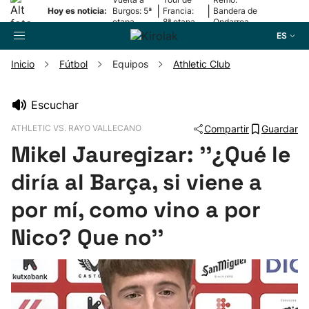
|
|
Hoy es noticia:
Burgos: 5ª
Francia:
Bandera de
etapa
8ª etapa
Ondarroa
ES
Inicio
Fútbol
Equipos
Athletic Club
Buscador
Escuchar
ATHLETIC VS. RAYO VALLECANO
Compartir
Guardar
Fútbol
Mikel Jauregizar: ''¿Qué le
Pelota
diría al Barça, si viene a
por mí, como vino a por
Remo
Nico? Que no''
Baloncesto
Ciclismo