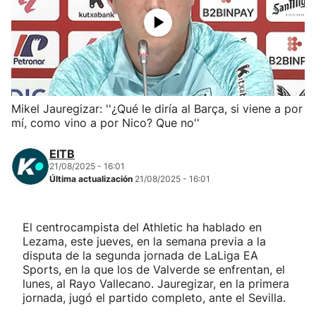
Herri-kirolak
Balonmano
Kirolak 360
Mikel Jauregizar: ''¿Qué le diría al Barça, si viene a por
mí, como vino a por Nico? Que no''
Atletismo
EITB
21/08/2025 - 16:01
Carreras de montaña
Última actualización
21/08/2025 - 16:01
Más deportes
El centrocampista del Athletic ha hablado en
Lezama, este jueves, en la semana previa a la
"Helmuga"
disputa de la segunda jornada de LaLiga EA
Sports, en la que los de Valverde se enfrentan, el
lunes, al Rayo Vallecano. Jauregizar, en la primera
jornada, jugó el partido completo, ante el Sevilla.