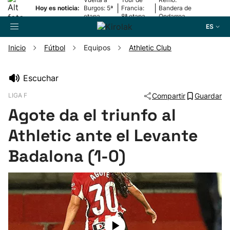
|
|
Hoy es noticia:
Burgos: 5ª
Francia:
Bandera de
etapa
8ª etapa
Ondarroa
ES
Inicio
Fútbol
Equipos
Athletic Club
Buscador
Escuchar
LIGA F
Compartir
Guardar
Fútbol
Agote da el triunfo al
Pelota
Athletic ante el Levante
Badalona (1-0)
Remo
Baloncesto
Ciclismo