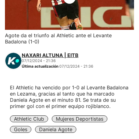
Herri-kirolak
Balonmano
Agote da el triunfo al Athletic ante el Levante
Badalona (1-0)
Kirolak 360
NAXARI ALTUNA | EITB
Atletismo
07/12/2024 - 21:36
Última actualización
07/12/2024 - 21:36
Carreras de montaña
El Athletic ha vencido por 1-0 al Levante Badalona
en Lezama, gracias al tanto que ha marcado
Más deportes
Daniela Agote en el minuto 81. Se trata de su
primer gol con el primer equipo rojiblanco.
"Helmuga"
Athletic Club
Mujeres Deportistas
Goles
Daniela Agote