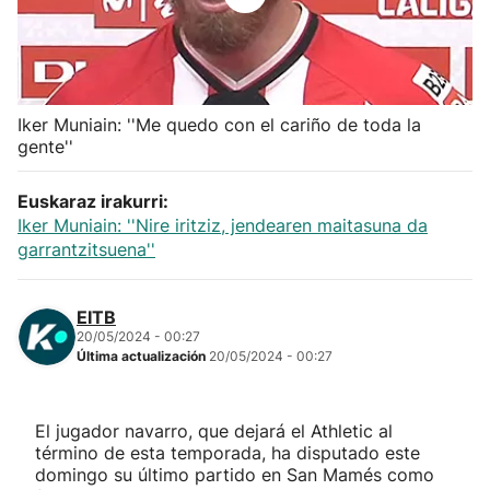
Herri-kirolak
Balonmano
Iker Muniain: ''Me quedo con el cariño de toda la
gente''
Kirolak 360
Euskaraz irakurri:
Atletismo
Iker Muniain: ''Nire iritziz, jendearen maitasuna da
garrantzitsuena''
Carreras de montaña
EITB
Más deportes
20/05/2024 - 00:27
Última actualización
20/05/2024 - 00:27
"Helmuga"
El jugador navarro, que dejará el Athletic al
término de esta temporada, ha disputado este
domingo su último partido en San Mamés como