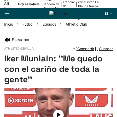
Francia:
conquistan La
|
|
Hoy es noticia:
Bandera de
9ª
Blanca tras la
Hondarribia
etapa
lesión de
ES
Mariezkurrena
II
Inicio
Fútbol
Equipos
Athletic Club
Buscador
Escuchar
ATHLETIC-SEVILLA
Compartir
Guardar
Fútbol
Iker Muniain: ''Me quedo
Pelota
con el cariño de toda la
gente''
Remo
Baloncesto
Ciclismo