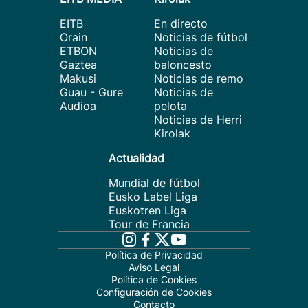
EITB
En directo
Orain
Noticias de fútbol
ETBON
Noticias de
Gaztea
baloncesto
Makusi
Noticias de remo
Guau - Gure
Noticias de
Audioa
pelota
Noticias de Herri
Kirolak
Actualidad
Mundial de fútbol
Eusko Label Liga
Euskotren Liga
Tour de Francia
Política de Privacidad
Aviso Legal
Política de Cookies
Configuración de Cookies
Contacto