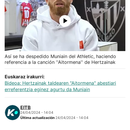
Herri-kirolak
Balonmano
Kirolak 360
Así se ha despedido Muniain del Athletic, haciendo
Atletismo
referencia a la canción ''Aitormena'' de Hertzainak
Carreras de montaña
Euskaraz irakurri:
Bideoa: Hertzainak taldearen "Aitormena" abestiari
Más deportes
erreferentzia eginez agurtu da Muniain
"Helmuga"
EITB
24/04/2024 - 14:04
Última actualización
24/04/2024 - 14:04