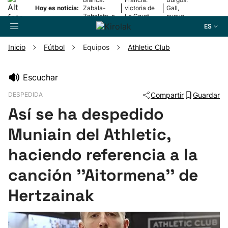
|
|
Hoy es noticia:
Zabala-
victoria de
Gall,
Zabaleta, a
Le Court-
nuevo
la final
Pienaar
líder
ES
Inicio
Fútbol
Equipos
Athletic Club
Buscador
Escuchar
DESPEDIDA
Compartir
Guardar
Fútbol
Así se ha despedido
Pelota
Muniain del Athletic,
haciendo referencia a la
Remo
canción ''Aitormena'' de
Baloncesto
Hertzainak
Ciclismo