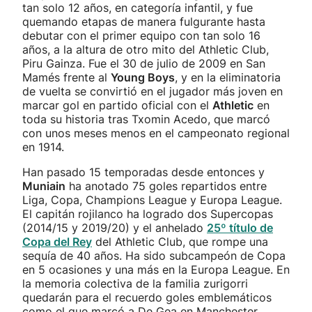
tan solo 12 años, en categoría infantil, y fue
quemando etapas de manera fulgurante hasta
debutar con el primer equipo con tan solo 16
años, a la altura de otro mito del Athletic Club,
Piru Gainza. Fue el 30 de julio de 2009 en San
Mamés frente al
Young Boys
, y en la eliminatoria
de vuelta se convirtió en el jugador más joven en
marcar gol en partido oficial con el
Athletic
en
toda su historia tras Txomin Acedo, que marcó
con unos meses menos en el campeonato regional
en 1914.
Han pasado 15 temporadas desde entonces y
Muniain
ha anotado 75 goles repartidos entre
Liga, Copa, Champions League y Europa League.
El capitán rojilanco ha logrado dos Supercopas
(2014/15 y 2019/20) y el anhelado
25º título de
Copa del Rey
del Athletic Club, que rompe una
sequía de 40 años. Ha sido subcampeón de Copa
en 5 ocasiones y una más en la Europa League. En
la memoria colectiva de la familia zurigorri
quedarán para el recuerdo goles emblemáticos
como el que marcó a De Gea en Manchester,