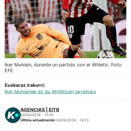
Herri-kirolak
Balonmano
Kirolak 360
Atletismo
Iker Muniain, durante un partido con el Athletic. Foto:
EFE
Carreras de montaña
Euskaraz irakurri:
Más deportes
Iker Muniainek ez du Athleticen jarraituko
"Helmuga"
AGENCIAS | EITB
24/04/2024 - 13:05
Última actualización
24/04/2024 - 14:23