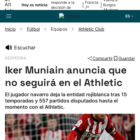
responde a la
Francia:
|
|
Hoy es noticia:
Burgos:
decisión de
7ª
4ª etapa
Oriamendi
etapa
ES
Inicio
Fútbol
Equipos
Athletic Club
Buscador
Escuchar
DESPEDIDA
Compartir
Guardar
Fútbol
Iker Muniain anuncia que
Pelota
no seguirá en el Athletic
El jugador navarro deja la entidad rojiblanca tras 15
Remo
temporadas y 557 partidos disputados hasta el
momento con el Athletic.
Baloncesto
Ciclismo