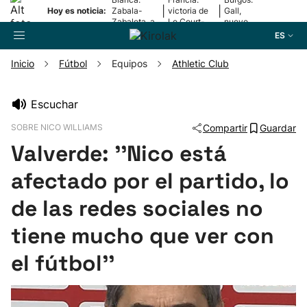
|
|
Hoy es noticia:
Zabala-
victoria de
Gall,
Zabaleta, a
Le Court-
nuevo
la final
Pienaar
líder
ES
Inicio
Fútbol
Equipos
Athletic Club
Buscador
Escuchar
SOBRE NICO WILLIAMS
Compartir
Guardar
Fútbol
Valverde: ''Nico está
Pelota
afectado por el partido, lo
de las redes sociales no
Remo
tiene mucho que ver con
Baloncesto
el fútbol''
Ciclismo