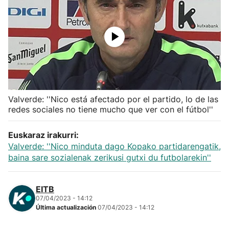
Herri-kirolak
Balonmano
Kirolak 360
Valverde: ''Nico está afectado por el partido, lo de las
Atletismo
redes sociales no tiene mucho que ver con el fútbol''
Carreras de montaña
Euskaraz irakurri:
Valverde: ''Nico minduta dago Kopako partidarengatik,
Más deportes
baina sare sozialenak zerikusi gutxi du futbolarekin''
"Helmuga"
EITB
07/04/2023 - 14:12
Última actualización
07/04/2023 - 14:12