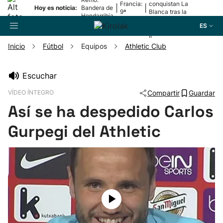
Francia:
conquistan La
|
|
Hoy es noticia:
Bandera de
9ª
Blanca tras la
Hondarribia
etapa
lesión de
ES
Mariezkurrena
II
Inicio
Fútbol
Equipos
Athletic Club
Buscador
Escuchar
VÍDEO ÍNTEGRO
Compartir
Guardar
Fútbol
Así se ha despedido Carlos
Pelota
Gurpegi del Athletic
Remo
Baloncesto
Ciclismo