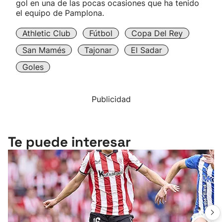
gol en una de las pocas ocasiones que ha tenido
el equipo de Pamplona.
Athletic Club
Fútbol
Copa Del Rey
San Mamés
Tajonar
El Sadar
Goles
Publicidad
Te puede interesar