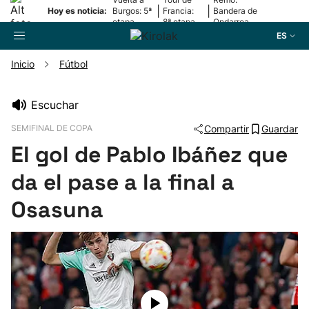
|
|
Hoy es noticia:
Burgos: 5ª
Francia:
Bandera de
etapa
8ª etapa
Ondarroa
ES
Inicio
Fútbol
Buscador
Escuchar
SEMIFINAL DE COPA
Compartir
Guardar
Fútbol
El gol de Pablo Ibáñez que
Pelota
da el pase a la final a
Osasuna
Remo
Baloncesto
Ciclismo