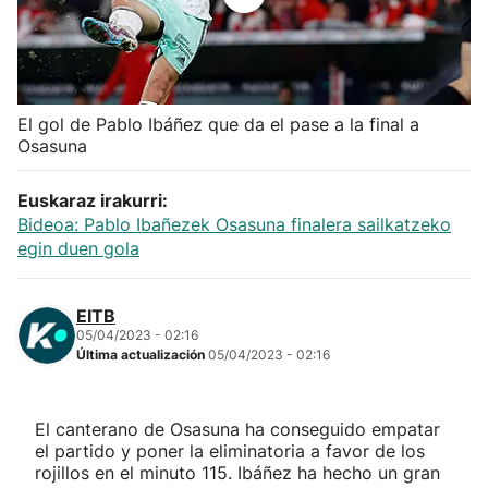
Herri-kirolak
Balonmano
El gol de Pablo Ibáñez que da el pase a la final a
Osasuna
Kirolak 360
Euskaraz irakurri:
Atletismo
Bideoa: Pablo Ibañezek Osasuna finalera sailkatzeko
egin duen gola
Carreras de montaña
EITB
Más deportes
05/04/2023 - 02:16
Última actualización
05/04/2023 - 02:16
"Helmuga"
El canterano de Osasuna ha conseguido empatar
el partido y poner la eliminatoria a favor de los
rojillos en el minuto 115. Ibáñez ha hecho un gran