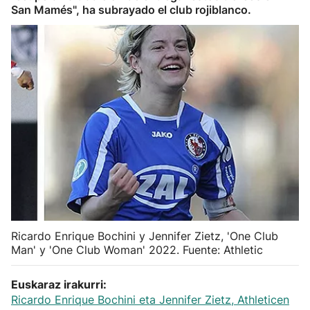
San Mamés", ha subrayado el club rojiblanco.
Herri-kirolak
Balonmano
Kirolak 360
Atletismo
Carreras de montaña
Más deportes
Ricardo Enrique Bochini y Jennifer Zietz, 'One Club
"Helmuga"
Man' y 'One Club Woman' 2022. Fuente: Athletic
Euskaraz irakurri:
Ricardo Enrique Bochini eta Jennifer Zietz, Athleticen