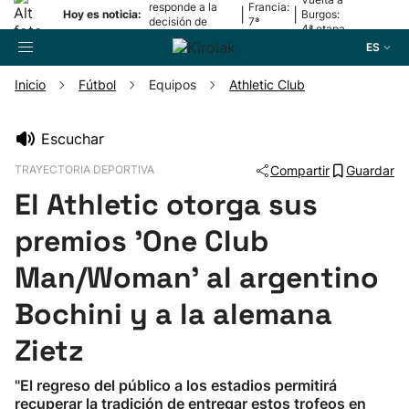
responde a la
Francia:
|
|
Hoy es noticia:
Burgos:
decisión de
7ª
4ª etapa
Oriamendi
etapa
ES
Inicio
Fútbol
Equipos
Athletic Club
Buscador
Escuchar
TRAYECTORIA DEPORTIVA
Compartir
Guardar
Fútbol
El Athletic otorga sus
Pelota
premios 'One Club
Man/Woman' al argentino
Remo
Bochini y a la alemana
Baloncesto
Zietz
Ciclismo
"El regreso del público a los estadios permitirá
recuperar la tradición de entregar estos trofeos en