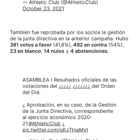
— Athletic Club (@AthleticClub)
October 23, 2021
También fue reprobada por los socios la gestión
de la junta directiva en la anterior campaña. Hubo
381 votos a favor
(41,8%),
492 en contra
(54%),
23 en blanco
,
14 nulos
y
4 abstenciones
.
ASAMBLEA I Resultados oficiales de las
votaciones del ¿¿¿¿¿ ¿¿¿¿¿¿¿ del Orden
del Día:
¿ Aprobación, en su caso, de la Gestión
de la Junta Directiva, correspondiente
al ejercicio económico 2020-
21.
#AthleticClub
¿
pic.twitter.com/qKJ7tnaMvt