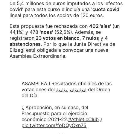
de 5,4 millones de euros imputados a los 'efectos
covid' para este curso e incluía una '
cuota covid'
lineal para todos los socios de 120 euros.
Esta propuesta fue rechazada con
402 'síes'
(un
44,1%) y 478
'noes'
(52,5%). Además, se
registraron
23 votos en blanco
,
7 nulos
y
4
abstenciones
. Por lo que la Junta Directiva de
Elizegi está obligada a convocar una nueva
Asamblea Extraordinaria.
ASAMBLEA I Resultados oficiales de las
votaciones del ¿¿¿¿¿ ¿¿¿¿¿¿¿ del Orden
del Día:
¿ Aprobación, en su caso, del
Presupuesto para el ejercicio
económico 2021-22.
#AthleticClub
¿
pic.twitter.com/foDQyCxn75