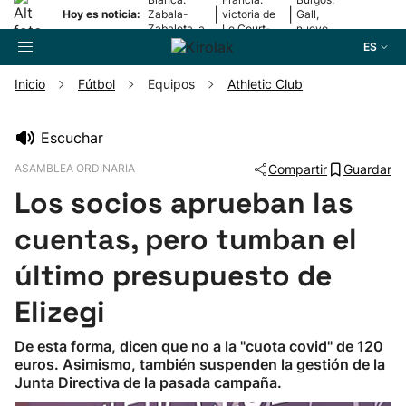
|
|
Hoy es noticia:
Zabala-
victoria de
Gall,
Zabaleta, a
Le Court-
nuevo
la final
Pienaar
líder
ES
Inicio
Fútbol
Equipos
Athletic Club
Buscador
Escuchar
ASAMBLEA ORDINARIA
Compartir
Guardar
Fútbol
Los socios aprueban las
Pelota
cuentas, pero tumban el
último presupuesto de
Remo
Elizegi
Baloncesto
De esta forma, dicen que no a la "cuota covid" de 120
euros. Asimismo, también suspenden la gestión de la
Ciclismo
Junta Directiva de la pasada campaña.