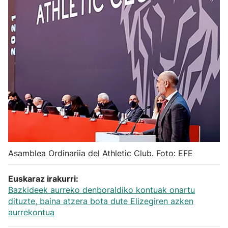
Herri-kirolak
Balonmano
Kirolak 360
Atletismo
Carreras de montaña
Asamblea Ordinariia del Athletic Club. Foto: EFE
Más deportes
Euskaraz irakurri:
"Helmuga"
Bazkideek aurreko denboraldiko kontuak onartu
dituzte, baina atzera bota dute Elizegiren azken
aurrekontua