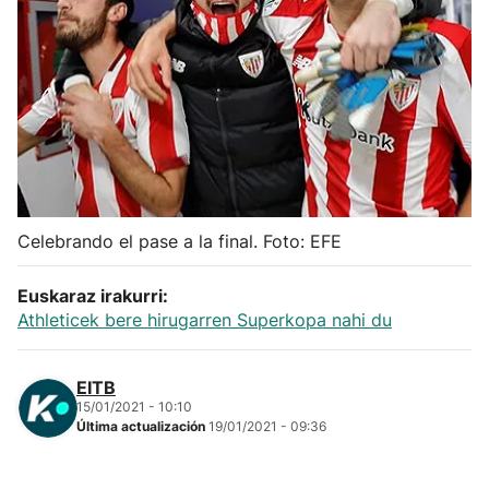
Herri-kirolak
Balonmano
Kirolak 360
Atletismo
Celebrando el pase a la final. Foto: EFE
Carreras de montaña
Euskaraz irakurri:
Athleticek bere hirugarren Superkopa nahi du
Más deportes
EITB
"Helmuga"
15/01/2021 - 10:10
Última actualización
19/01/2021 - 09:36