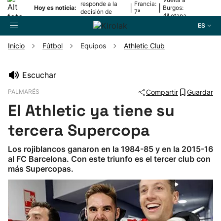
responde a la
Francia:
|
|
Hoy es noticia:
Burgos:
decisión de
7ª
4ª etapa
Oriamendi
etapa
ES
Inicio
Fútbol
Equipos
Athletic Club
Buscador
Escuchar
PALMARÉS
Compartir
Guardar
Fútbol
El Athletic ya tiene su
Pelota
tercera Supercopa
Los rojiblancos ganaron en la 1984-85 y en la 2015-16
Remo
al FC Barcelona. Con este triunfo es el tercer club con
más Supercopas.
Baloncesto
Ciclismo