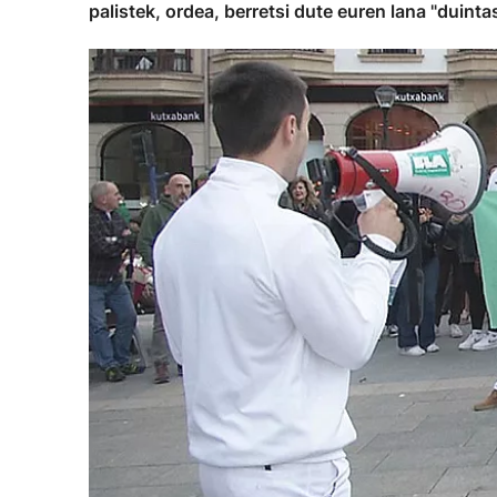
palistek, ordea, berretsi dute euren lana "duinta