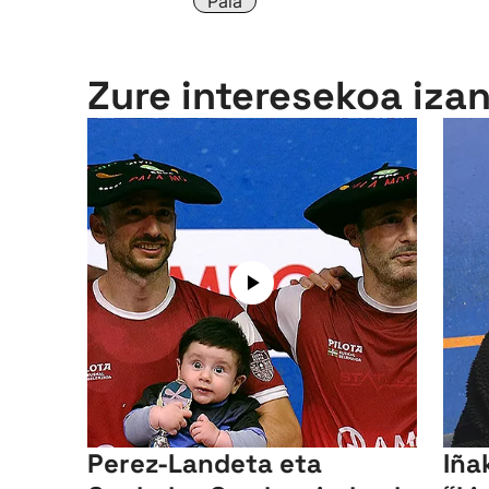
Pala
Zure interesekoa iza
Perez-Landeta eta
Iñak