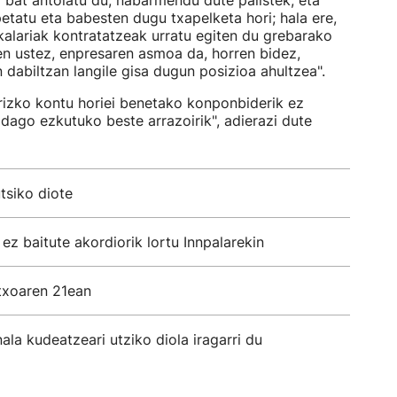
bat antolatu du, nabarmendu dute palistek, eta
petatu eta babesten dugu txapelketa hori; hala ere,
lariak kontratatzeak urratu egiten du grebarako
ien ustez, enpresaren asmoa da, horren bidez,
 dabiltzan langile gisa dugun posizioa ahultzea".
rrizko kontu horiei benetako konponbiderik ez
 dago ezkutuko beste arrazoirik", adierazi dute
tsiko diote
 ez baitute akordiorik lortu Innpalarekin
txoaren 21ean
ala kudeatzeari utziko diola iragarri du