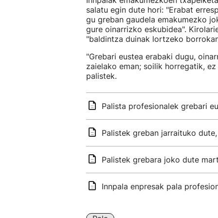
Innpalak emakumezkoen txapelketa 
salatu egin dute hori: "Erabat erres
gu greban gaudela emakumezko joka
gure oinarrizko eskubidea". Kirolar
"baldintza duinak lortzeko borrokan
"Grebari eustea erabaki dugu, oina
zaielako eman; soilik horregatik, ez
palistek.
Palista profesionalek grebari eu
Palistek greban jarraituko dute,
Palistek grebara joko dute mar
Innpala enpresak pala profesion