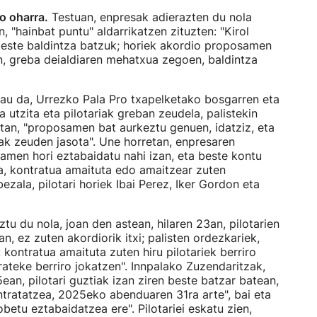
o oharra.
Testuan, enpresak adierazten du nola
n, "hainbat puntu" aldarrikatzen zituzten: "Kirol
 beste baldintza batzuk; horiek akordio proposamen
an, greba deialdiaren mehatxua zegoen, baldintza
 hau da, Urrezko Pala Pro txapelketako bosgarren eta
 utzita eta pilotariak greban zeudela, palistekin
retan, "proposamen bat aurkeztu genuen, idatziz, eta
iak zeuden jasota". Une horretan, enpresaren
amen hori eztabaidatu nahi izan, eta beste kontu
ia, kontratua amaituta edo amaitzear zuten
bezala, pilotari horiek Ibai Perez, Iker Gordon eta
tu du nola, joan den astean, hilaren 23an, pilotarien
an, ez zuten akordiorik itxi; palisten ordezkariek,
: kontratua amaituta zuten hiru pilotariek berriro
rateke berriro jokatzen". Innpalako Zuzendaritzak,
5ean, pilotari guztiak izan ziren beste batzar batean,
ontratatzea, 2025eko abenduaren 31ra arte", bai eta
betu eztabaidatzea ere". Pilotariei eskatu zien,