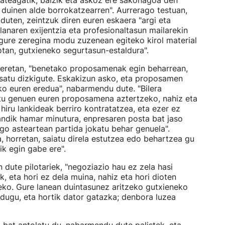
 izateagatik, baizik eta askoz ere sakonagoa den
a duinen alde borrokatzearren". Aurrerago testuan,
 duten, zeintzuk diren euren eskaera "argi eta
lanaren exijentzia eta profesionaltasun mailarekin
 gure zeregina modu zuzenean egiteko kirol material
kotan, gutxieneko segurtasun-estaldura".
leretan, "benetako proposamenak egin beharrean,
satu dizkigute. Eskakizun asko, eta proposamen
ko euren eredua", nabarmendu dute. "Bilera
tu genuen euren proposamena aztertzeko, nahiz eta
iru lankideak berriro kontratatzea, eta ezer ez
handik hamar minutura, enpresaren posta bat jaso
go asteartean partida jokatu behar genuela".
tea, horretan, saiatu direla estutzea edo behartzea gu
ik egin gabe ere".
n dute pilotariek, "negoziazio hau ez zela hasi
k, eta hori ez dela muina, nahiz eta hori dioten
zeko. Gure lanean duintasunez aritzeko gutxieneko
 dugu, eta hortik dator gatazka; denbora luzea