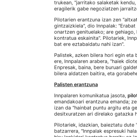
trukean, "jarritako salaketak kendu
eragilerik gabe negoziatzen jarraitz
Pilotarien erantzuna izan zen "altxa
gintzaizkiela", dio Innpalak: "Erabat
onartzen genituelako; are gehiago,
kontratua eskainita". Pilotariek, I
bat ere eztabaidatu nahi izan".
Palistek, azken bilera hori egin eta
ere, Innpalaren arabera, "haiek diot
Enpresak, baina, bere buruari galdet
bilera aldatzen baitira, eta gorabehe
Palisten erantzuna
Innpalaren komunikatua jasota,
pilo
emandakoari erantzuna emanda; zeha
izan da "hainbat puntu argitu eta ge
desitxuratzen ari direlako gatazka 
Pilotariek, idazkian, baieztatu dute
batzarrera, "Innpalak espresuki hala