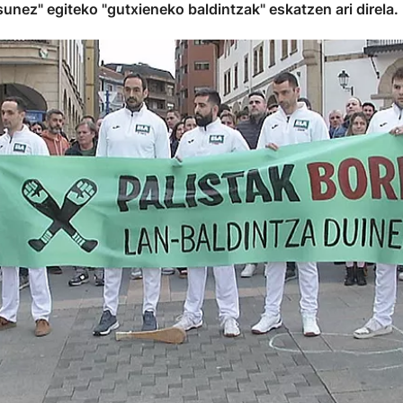
sunez" egiteko "gutxieneko baldintzak" eskatzen ari direla.