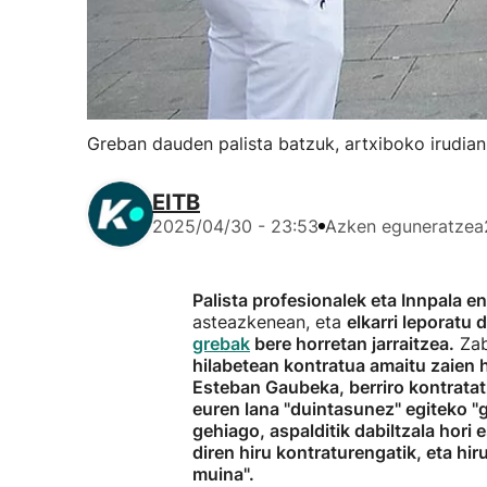
Greban dauden palista batzuk, artxiboko irudian
EITB
2025/04/30 - 23:53
Azken eguneratzea
Palista profesionalek eta Innpala 
asteazkenean, eta
elkarri leporatu 
grebak
bere horretan jarraitzea.
Zab
hilabetean kontratua amaitu zaien hi
Esteban Gaubeka, berriro kontratat
euren lana "duintasunez" egiteko "g
gehiago, aspalditik dabiltzala hori 
diren hiru kontraturengatik, eta hir
muina".