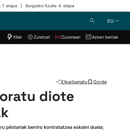
|
: 7. etapa
Burgosko Itzulia: 4. etapa
EU
"Helmuga"
Klisk
Zuretzat
Zuzenean
Azken berriak
Klisk
Zuzenean
o
Zuretzat
Azken berria
Elkarbanatu
Gorde
oratu diote
ak
u pilotariak berriro kontratatzea eskaini duela;