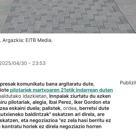
. Argazkia: EITB Media.
2025/04/30 - 23:53
Publizi
enpresak komunikatu bana argitaratu dute
,
diote
pilotariek martxoaren 21etik indarrean duten
aldutako idazkietan,
Innpalak ziurtatu du azken
ru pilotariak, alegia, Ibai Perez, Iker Gordon eta
zea eskaini duela
;
palistek
, ordea,
berretsi dute
utxieneko baldintzak" eskatzen ari direla, are
eskatzen, eta negoziazioa "ez zela hasi berritu ez
u kontratu horiek ez direla negoziazio horren