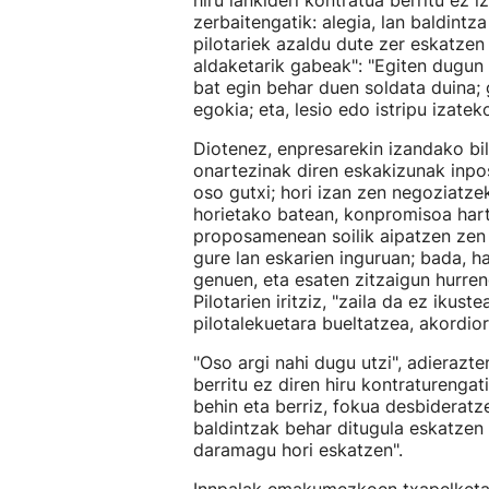
hiru lankideri kontratua berritu ez
zerbaitengatik: alegia, lan baldintz
pilotariek azaldu dute zer eskatzen
aldaketarik gabeak": "Egiten dugun 
bat egin behar duen soldata duina;
egokia; eta, lesio edo istripu izate
Diotenez, enpresarekin izandako bi
onartezinak diren eskakizunak inpo
oso gutxi; hori izan zen negoziatze
horietako batean, konpromisoa har
proposamenean soilik aipatzen zen h
gure lan eskarien inguruan; bada, 
genuen, eta esaten zitzaigun hurren
Pilotarien iritziz, "zaila da ez ikus
pilotalekuetara bueltatzea, akordior
"Oso argi nahi dugu utzi", adierazte
berritu ez diren hiru kontraturengati
behin eta berriz, fokua desbiderat
baldintzak behar ditugula eskatzen
daramagu hori eskatzen".