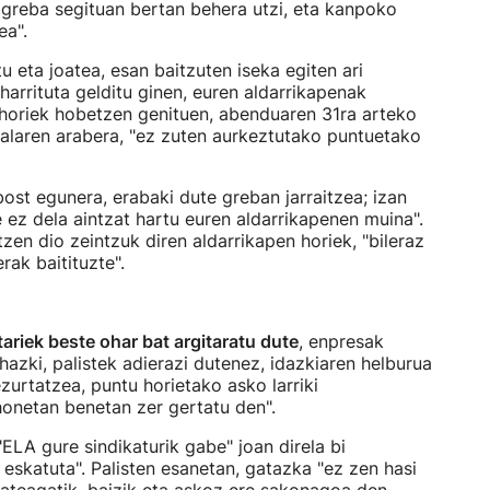
, greba segituan bertan behera utzi, eta kanpoko
ea".
tu eta joatea, esan baitzuten iseka egiten ari
 harrituta gelditu ginen, euren aldarrikapenak
 horiek hobetzen genituen, abenduaren 31ra arteko
nnpalaren arabera, "ez zuten aurkeztutako puntuetako
 bost egunera, erabaki dute greban jarraitzea; izan
e ez dela aintzat hartu euren aldarrikapenen muina".
zen dio zeintzuk diren aldarrikapen horiek, "bileraz
rak baitituzte".
tariek beste ohar bat argitaratu dute
, enpresak
zki, palistek adierazi dutenez, idazkiaren helburua
zurtatzea, puntu horietako asko larriki
honetan benetan zer gertatu den".
 "ELA gure sindikaturik gabe" joan direla bi
 eskatuta". Palisten esanetan, gatazka "ez zen hasi