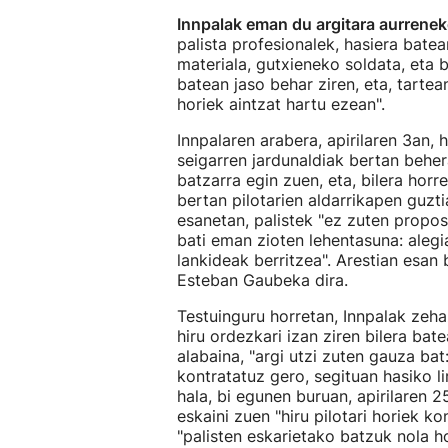
Innpalak eman du argitara aurrenek
palista profesionalek, hasiera batea
materiala, gutxieneko soldata, eta
batean jaso behar ziren, eta, tarte
horiek aintzat hartu ezean".
Innpalaren arabera, apirilaren 3an,
seigarren jardunaldiak bertan behera
batzarra egin zuen, eta, bilera hor
bertan pilotarien aldarrikapen guzt
esanetan, palistek "ez zuten propos
bati eman zioten lehentasuna: aleg
lankideak berritzea". Arestian esan 
Esteban Gaubeka dira.
Testuinguru horretan, Innpalak zehaz
hiru ordezkari izan ziren bilera bate
alabaina, "argi utzi zuten gauza bat
kontratatuz gero, segituan hasiko li
hala, bi egunen buruan, apirilaren 2
eskaini zuen "hiru pilotari horiek k
"palisten eskarietako batzuk nola ho