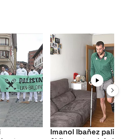
i
Imanol Ibañez palistak