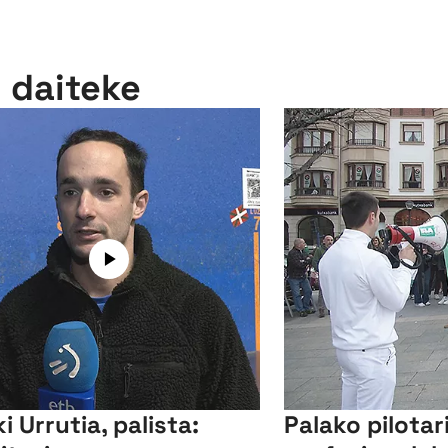
n daiteke
i Urrutia, palista:
Palako pilotar