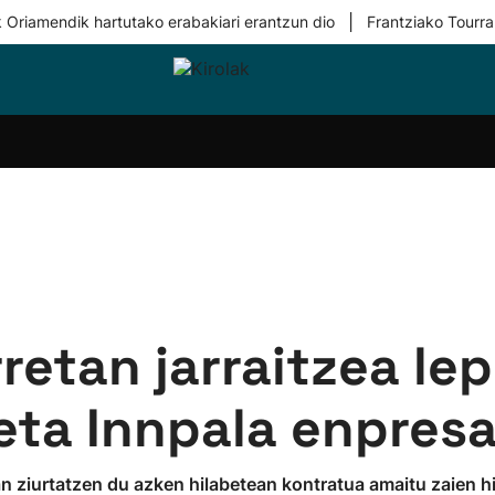
|
 Oriamendik hartutako erabakiari erantzun dio
Frantziako Tourra
i-
Eskubaloia
Kirolak
Atletismoa
Mendi-
Kirol
lak
360
lasterketak
gehiag
Taldeak
olaritza
Lehiaketak
Zuzenean
i-
Kirol-
tzea
bideoak
l Herri
tira
retan jarraitzea lep
 eta Innpala enpres
n ziurtatzen du azken hilabetean kontratua amaitu zaien hir