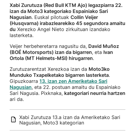
Xabi Zurutuza (Red Bull KTM Ajo) legazpiarra 22.
izan da Moto3 kategoriako Espainiako Sari
Nagusian
. Euskal pilotuak
Collin Veijer
(Husqvarna) irabazlearekiko 45 segundora amaitu
du
Xerezko Angel Nieto zirkuituan izandako
lasterketa.
Veijer herbeheretarra nagusitu da,
David Muñoz
(BOÉ Motorsports) izan da bigarren
, eta
Ivan
Ortola (MT Helmets-MSI) hirugarren
.
Zurutuzarentzat Xerezkoa izan da
Moto3ko
Munduko Txapelketako bigarren lasterketa
.
Gipuzkoarra
13. izan zen Ameriketako Sari
Nagusian
, eta 22. postuan amaitu du Espainiako
Sari Nagusia. Pixknaka,
kategoriari neurria hartzen
ari da.
Xabi Zurutuza 13.a izan da Ameriketako Sari
Nagusian, Moto3 kategorian