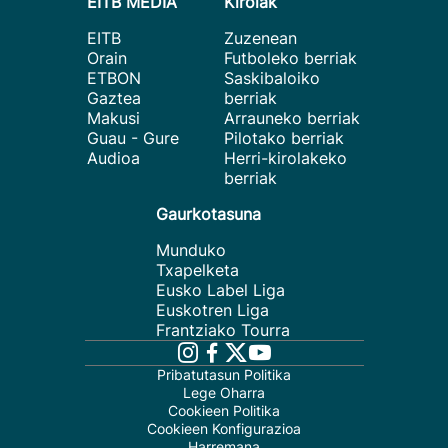
EITB MEDIA
Kirolak
EITB
Zuzenean
Orain
Futboleko berriak
ETBON
Saskibaloiko
Gaztea
berriak
Makusi
Arrauneko berriak
Guau - Gure
Pilotako berriak
Audioa
Herri-kirolakeko
berriak
Gaurkotasuna
Munduko
Txapelketa
Eusko Label Liga
Euskotren Liga
Frantziako Tourra
Pribatutasun Politika
Lege Oharra
Cookieen Politika
Cookieen Konfigurazioa
Harremana