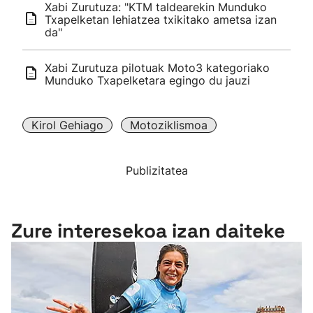
Xabi Zurutuza: "KTM taldearekin Munduko
Txapelketan lehiatzea txikitako ametsa izan
da"
Xabi Zurutuza pilotuak Moto3 kategoriako
Munduko Txapelketara egingo du jauzi
Kirol Gehiago
Motoziklismoa
Publizitatea
Zure interesekoa izan daiteke