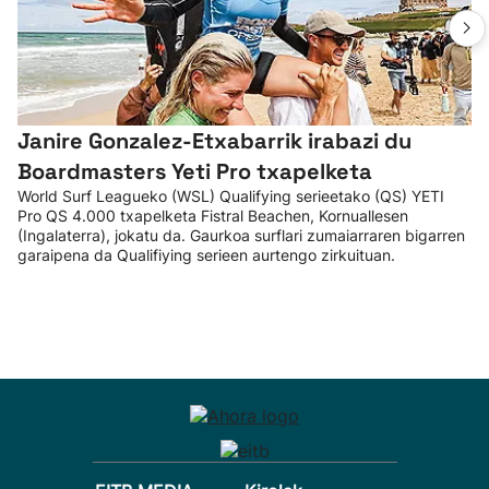
Janire Gonzalez-Etxabarrik irabazi du
Boardmasters Yeti Pro txapelketa
World Surf Leagueko (WSL) Qualifying serieetako (QS) YETI
Pro QS 4.000 txapelketa Fistral Beachen, Kornuallesen
(Ingalaterra), jokatu da. Gaurkoa surflari zumaiarraren bigarren
garaipena da Qualifiying serieen aurtengo zirkuituan.