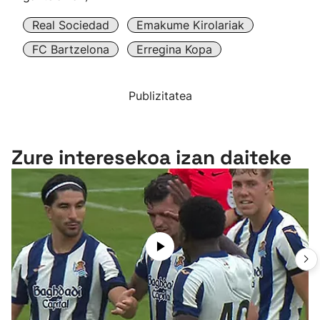
Real Sociedad
Emakume Kirolariak
FC Bartzelona
Erregina Kopa
Publizitatea
Zure interesekoa izan daiteke