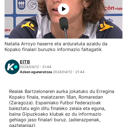
Herri-kirolak
Eskubaloia
Kirolak 360
Natalia Arroyo haserre eta arduratuta azaldu da
Kopako finalari buruzko informazio faltagatik
Atletismoa
EITB
2024/04/12 - 21:44
Mendi-lasterketak
Azken eguneratzea
2024/04/12 - 21:44
Kirol gehiago
Realak Bartzelonaren aurka jokatuko du Erregina
Kopako finala, maiatzaren 18an, Romaredan
"Helmuga"
(Zaragoza). Espainiako Futbol Federazioak
baieztatu egin ditu finaleko zelaia eta eguna,
baina Gipuzkoako klubak ez du informazio
gehiago jaso finalari buruz. (adierazpenak,
gaztelaniaz)