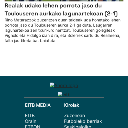
Realak udako lehen porrota jaso du
Toulouseren aurkako lagunartekoan (2-1)
Rino Matarazzok zuzentzen duen taldeak uda honetako lehen
porrota jaso du Toulouseren aurka 2-1 galduta. Laugarren
lagunartekoa zen txuri-urdinentzat. Toulouseren golegileak
Vignolo eta Hidalgo izan dira, eta Solerrek sartu du Realarena,
falta jaurtiketa bat baiatuta.
EITB MEDIA
Kirolak
EITB
Zuzenean
Orain
Futboleko berriak
ETBON
Saskibaloiko