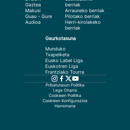
Gaztea
berriak
Makusi
Arrauneko berriak
Guau - Gure
Pilotako berriak
Audioa
Herri-kirolakeko
berriak
Gaurkotasuna
Munduko
Txapelketa
Eusko Label Liga
Euskotren Liga
Frantziako Tourra
Pribatutasun Politika
Lege Oharra
Cookieen Politika
Cookieen Konfigurazioa
Harremana