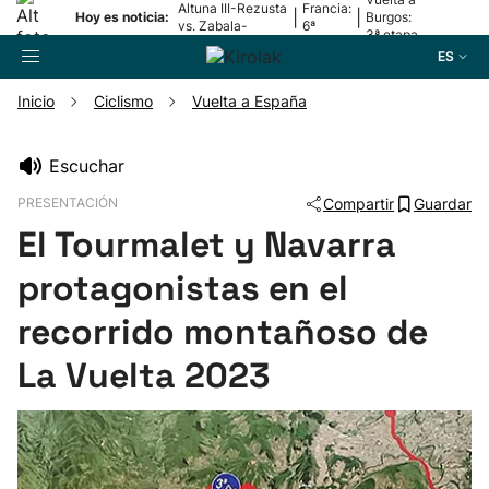
Altuna III-Rezusta
Francia:
|
|
Hoy es noticia:
Burgos:
vs. Zabala-
6ª
3ª etapa
Zabaleta
etapa
ES
Inicio
Ciclismo
Vuelta a España
Buscador
Escuchar
PRESENTACIÓN
Compartir
Guardar
Fútbol
El Tourmalet y Navarra
Pelota
protagonistas en el
recorrido montañoso de
Remo
La Vuelta 2023
Baloncesto
Ciclismo