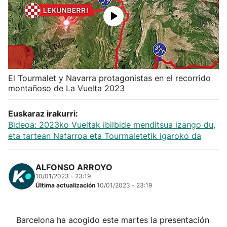
Herri-kirolak
Balonmano
Kirolak 360
El Tourmalet y Navarra protagonistas en el recorrido
montañoso de La Vuelta 2023
Atletismo
Euskaraz irakurri:
Bideoa: 2023ko Vueltak ibilbide menditsua izango du,
Carreras de montaña
eta tartean Nafarroa eta Tourmaletetik igaroko da
Más deportes
ALFONSO ARROYO
10/01/2023 - 23:19
"Helmuga"
Última actualización
10/01/2023 - 23:19
Barcelona ha acogido este martes la presentación